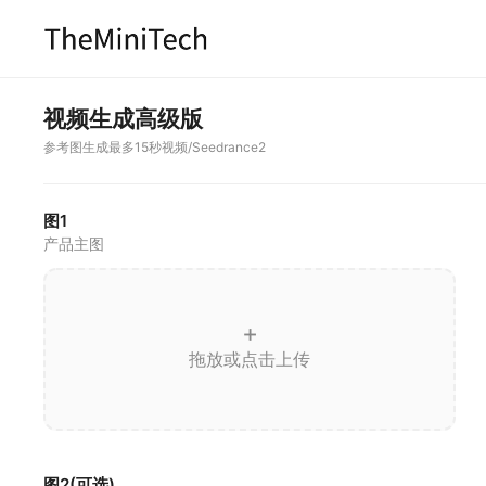
视频生成高级版
参考图生成最多15秒视频/Seedrance2
图1
产品主图
+
拖放或点击上传
图2(可选)