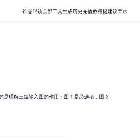
登录
饰品
眼镜
全部工具
生成历史
充值
教程
提建议
理解三组输入图的作用：图 1 是必选项，图 2